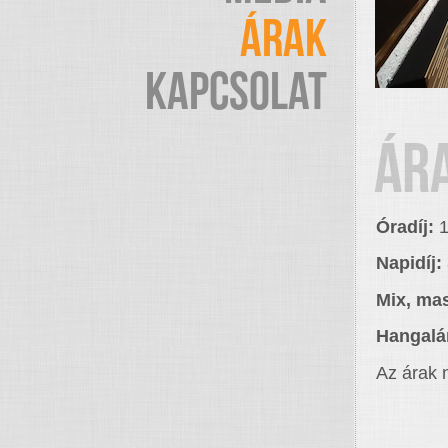
ÁRAK
KAPCSOLAT
ÁR
Óradíj:
1
Napidíj:
Mix, ma
Hangalá
Az árak 